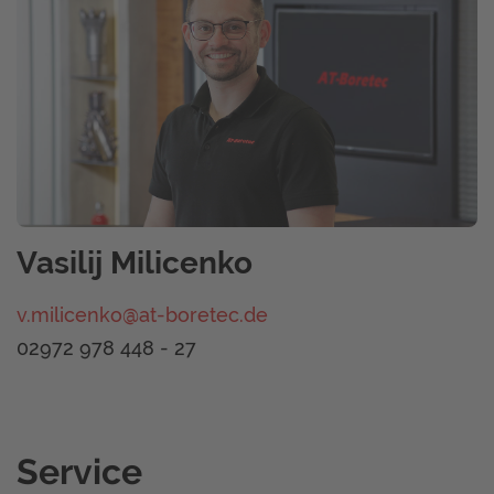
Vasilij Milicenko
v.milicenko@at-boretec.de
02972 978 448 - 27
Service