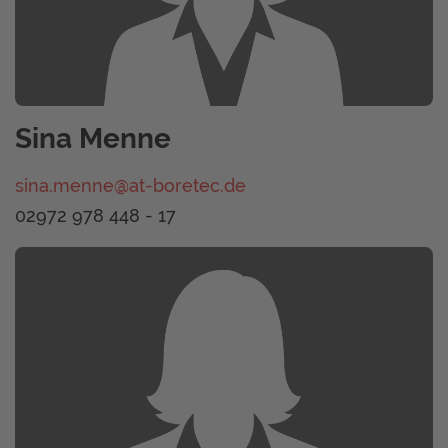
Sina Menne
sina.menne@at-boretec.de
02972 978 448 - 17