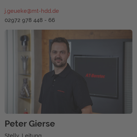
j.geueke@mt-hdd.de
02972 978 448 - 66
Peter Gierse
Stellv. Leitung