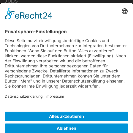
Jobs
Ausbildung
Kontakt
AT-Boretec - Andreas Tigges e.K.
Im Brauke 11c
57392 Schmallenberg
info@at-boretec.de
Tel.: +49 2972 978448-0