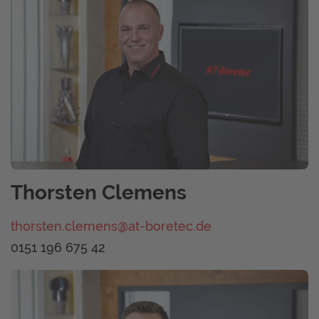
Thorsten Clemens
thorsten.clemens@at-boretec.de
0151 196 675 42