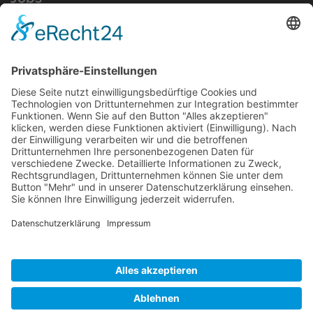
Ausbildung
Kontakt
AT-Boretec - Andreas Tigges e.K.
Im Brauke 11c
57392 Schmallenberg
info@at-boretec.de
Tel.: +49 2972 978448-0