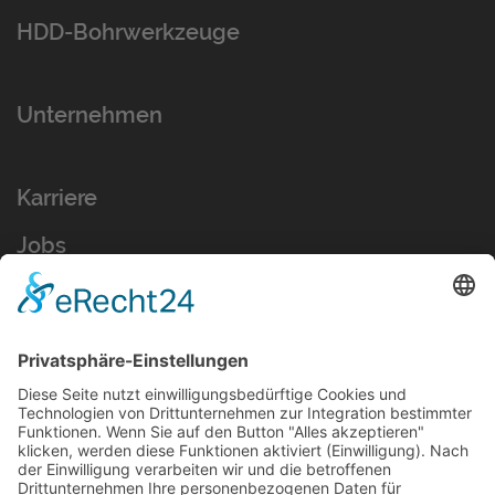
HDD-Bohrwerkzeuge
Unternehmen
Karriere
Jobs
Ausbildung
Kontakt
AT-Boretec - Andreas Tigges e.K.